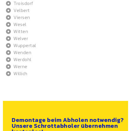
Troisdorf
Velbert
Viersen
Wesel
Witten
Welver
Wuppertal
Wenden
Werdohl
Werne
Willich
Demontage beim Abholen notwendig?
Unsere Schrottabholer übernehmen