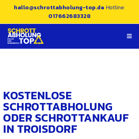
hallo@schrottabholung-top.de
Hotline:
017662683328
KOSTENLOSE
SCHROTTABHOLUNG
ODER SCHROTTANKAUF
IN TROISDORF