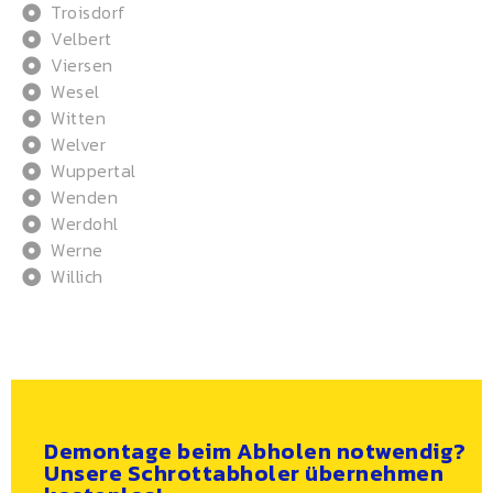
Troisdorf
Velbert
Viersen
Wesel
Witten
Welver
Wuppertal
Wenden
Werdohl
Werne
Willich
Demontage beim Abholen notwendig?
Unsere Schrottabholer übernehmen