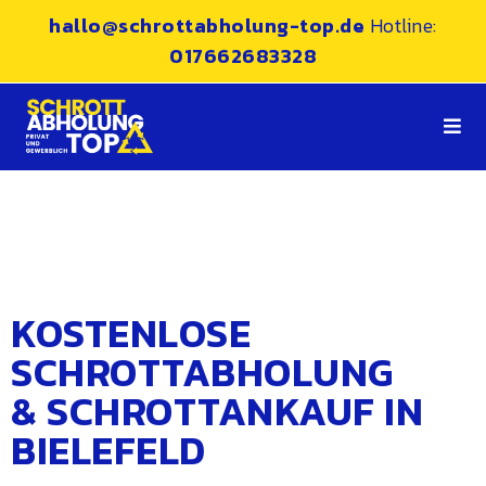
hallo@schrottabholung-top.de
Hotline:
017662683328
KOSTENLOSE
SCHROTTABHOLUNG
& SCHROTTANKAUF IN
BIELEFELD