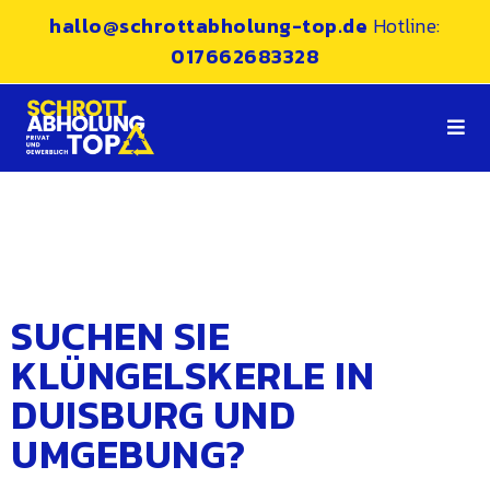
hallo@schrottabholung-top.de
Hotline:
017662683328
SUCHEN SIE
KLÜNGELSKERLE IN
DUISBURG UND
UMGEBUNG?