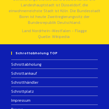
Land Nordrhein-Westfalen - Flagge
Quelle: Wikipedia
Schrottabholung TOP
Schrottabholung
Schrottankauf
Schrotthändler
Schrottplatz
Impressum