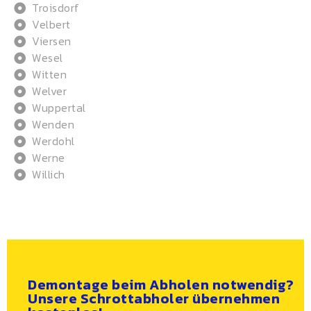
Troisdorf
Velbert
Viersen
Wesel
Witten
Welver
Wuppertal
Wenden
Werdohl
Werne
Willich
Demontage beim Abholen notwendig?
Unsere Schrottabholer übernehmen