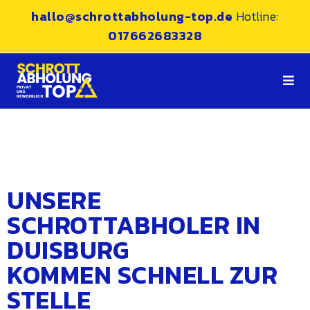
hallo@schrottabholung-top.de
Hotline:
017662683328
UNSERE
SCHROTTABHOLER IN
DUISBURG
KOMMEN SCHNELL ZUR
STELLE