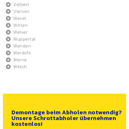
Velbert
Viersen
Wesel
Witten
Welver
Wuppertal
Wenden
Werdohl
Werne
Willich
Demontage beim Abholen notwendig?
Unsere Schrottabholer übernehmen
kostenlos!