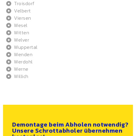
Troisdorf
Velbert
Viersen
Wesel
Witten
Welver
Wuppertal
Wenden
Werdohl
Werne
Willich
Demontage beim Abholen notwendig?
Unsere Schrottabholer übernehmen