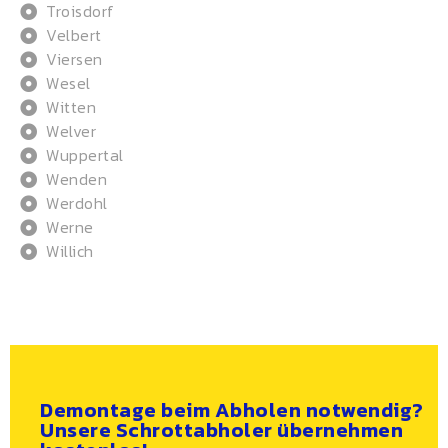
Troisdorf
Velbert
Viersen
Wesel
Witten
Welver
Wuppertal
Wenden
Werdohl
Werne
Willich
Demontage beim Abholen notwendig?
Unsere Schrottabholer übernehmen