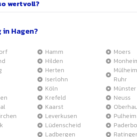
so wertvoll?
 in Hagen?
orf
Hamm
Moers
nd
Hilden
Monhei
g
Herten
Mülheim
Iserlohn
Ruhr
Köln
Münster
hen
Krefeld
Neuss
al
Kaarst
Oberha
irchen
Leverkusen
Pulheim
k
Lüdenscheid
Paderbo
Ladbergen
Ratinge