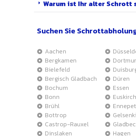
Warum ist Ihr alter Schrott 
Suchen Sie Schrottabholung
Aachen
Düsseld
Bergkamen
Dortmu
Bielefeld
Duisbur
Bergisch Gladbach
Düren
Bochum
Essen
Bonn
Euskirc
Brühl
Ennepet
Bottrop
Gelsenk
Castrop-Rauxel
Gladbec
Dinslaken
Hagen