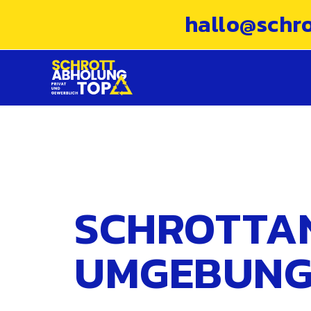
hallo@schr
SCHROTTAN
UMGEBUN