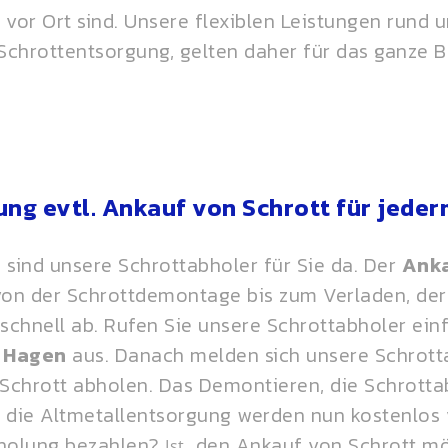
n vor Ort sind. Unsere flexiblen Leistungen rund
Schrottentsorgung
, gelten daher für das ganze
ng evtl. Ankauf von Schrott für jede
 sind unsere Schrottabholer für Sie da. Der
Anka
 von der Schrottdemontage bis zum Verladen, de
schnell ab. Rufen Sie unsere Schrottabholer einf
n
Hagen
aus. Danach melden sich unsere Schrott
n Schrott abholen. Das Demontieren, die Schrott
 die
Altmetallentsorgung
werden nun kostenlos 
bholung bezahlen?
den Ankauf von Schrott mö
Ist