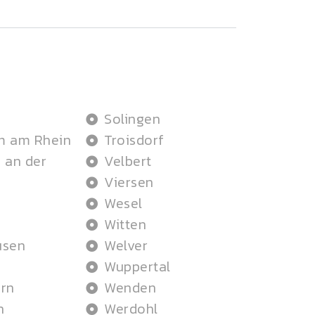
Solingen
m am Rhein
Troisdorf
 an der
Velbert
Viersen
Wesel
Witten
usen
Welver
Wuppertal
rn
Wenden
n
Werdohl