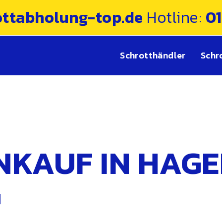
ottabholung-top.de
Hotline:
0
Schrotthändler
Schr
KAUF IN HAGE
G