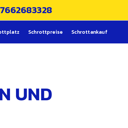
17662683328
ottplatz
Schrottpreise
Schrottankauf
N UND