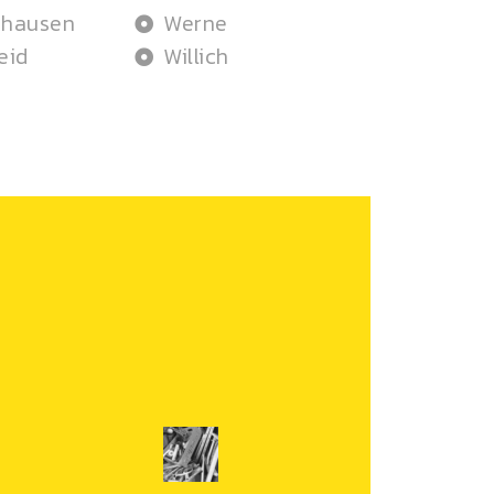
ghausen
Werne
eid
Willich