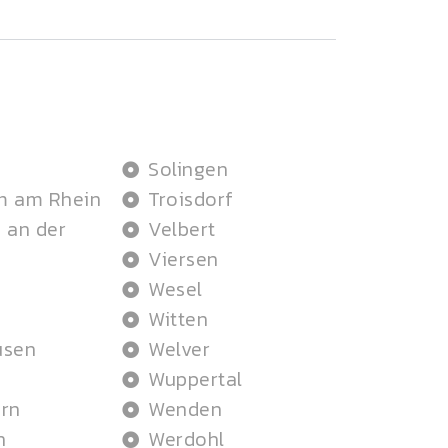
Solingen
m am Rhein
Troisdorf
 an der
Velbert
Viersen
Wesel
Witten
usen
Welver
Wuppertal
rn
Wenden
n
Werdohl