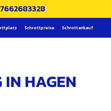
17662683328
ottplatz
Schrottpreise
Schrottankauf
 IN HAGEN