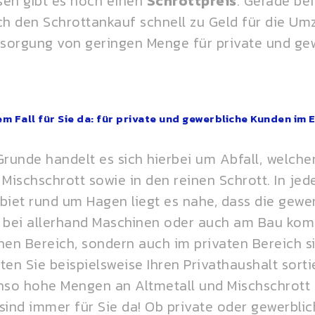
sen gibt es noch einen
Schrottpreis
. Gerade be
h den Schrottankauf schnell zu Geld für die Um
sorgung von geringen Menge für private und gew
em Fall für Sie da: für private und gewerbliche Kunden im 
 Grunde handelt es sich hierbei um Abfall, welcher
schschrott sowie in den reinen Schrott. In jedem
biet rund um Hagen liegt es nahe, dass die gewe
e bei allerhand Maschinen oder auch am Bau ko
chen Bereich, sondern auch im privaten Bereich 
n Sie beispielsweise Ihren Privathaushalt sorti
enso hohe Mengen an Altmetall und Mischschro
sind immer für Sie da! Ob private oder gewerbli