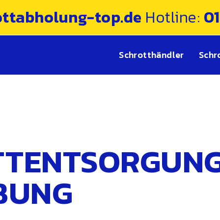
ottabholung-top.de
Hotline:
0
Schrotthändler
Schr
TTENTSORGUNG
BUNG