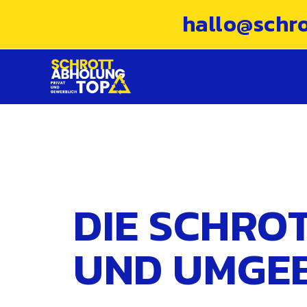
hallo@schr
DIE SCHRO
UND UMGE