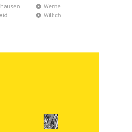
ghausen
Werne
eid
Willich