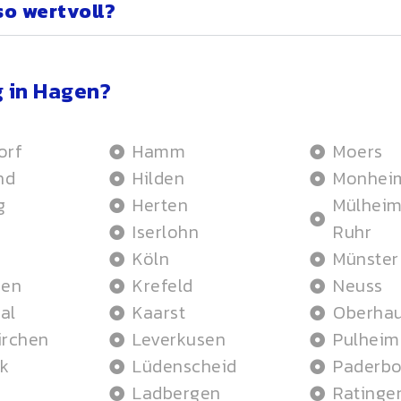
so wertvoll?
 in Hagen?
orf
Hamm
Moers
nd
Hilden
Monhei
g
Herten
Mülheim
Iserlohn
Ruhr
Köln
Münster
hen
Krefeld
Neuss
al
Kaarst
Oberha
irchen
Leverkusen
Pulheim
k
Lüdenscheid
Paderbo
Ladbergen
Ratinge