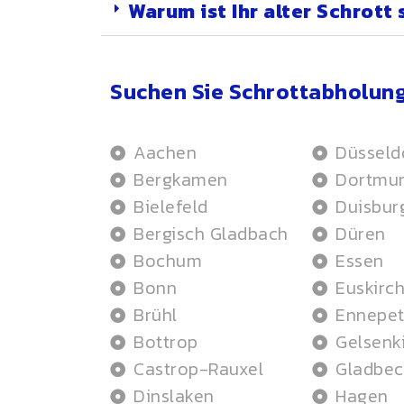
Warum ist Ihr alter Schrott 
Suchen Sie Schrottabholung
Aachen
Düsseld
Bergkamen
Dortmu
Bielefeld
Duisbur
Bergisch Gladbach
Düren
Bochum
Essen
Bonn
Euskirc
Brühl
Ennepet
Bottrop
Gelsenk
Castrop-Rauxel
Gladbec
Dinslaken
Hagen