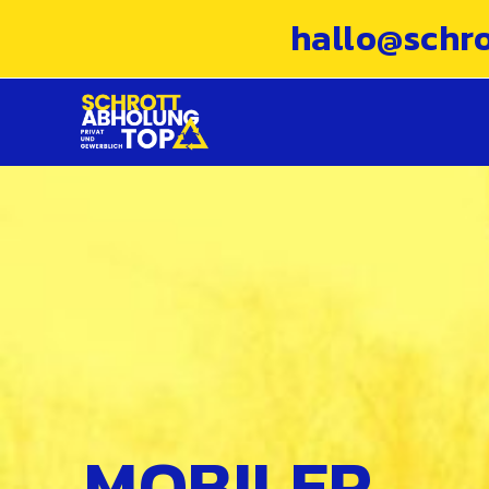
hallo@schr
MOBILER