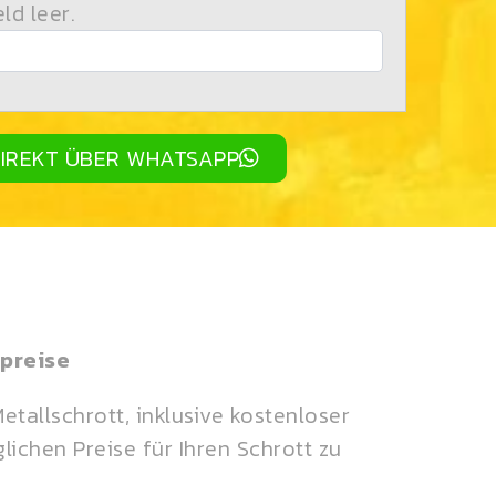
eld leer.
IREKT ÜBER WHATSAPP
preise
allschrott, inklusive kostenloser
lichen Preise für Ihren Schrott zu