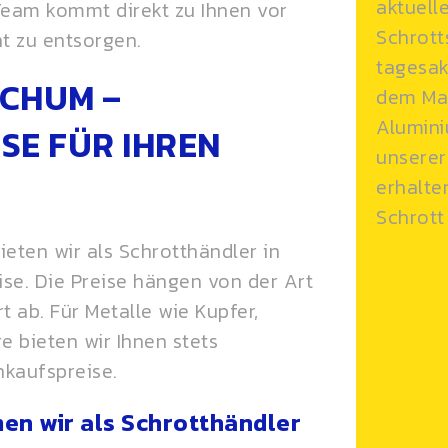
aktuell
Team kommt direkt zu Ihnen vor
Schrott
nt zu entsorgen.
tagesak
CHUM –
dem Mar
Alumini
ISE FÜR IHREN
unserer
erhalte
Schrott
eten wir als Schrotthändler in
ise. Die Preise hängen von der Art
 ab. Für Metalle wie Kupfer,
e bieten wir Ihnen stets
kaufspreise.
en wir als Schrotthändler