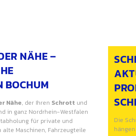
DER NÄHE –
SCH
CHE
AKT
N BOCHUM
PRO
SCH
er Nähe
, der Ihren
Schrott
und
ind in ganz Nordrhein-Westfalen
Die Sch
ttabholung für private und
hängen 
m alte Maschinen, Fahrzeugteile