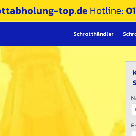
ottabholung-top.de
Hotline:
0
Schrotthändler
Schr
S
-
K
N
E