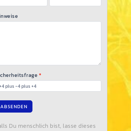
inweise
icherheitsfrage
*
ABSENDEN
alls Du menschlich bist, lasse dieses