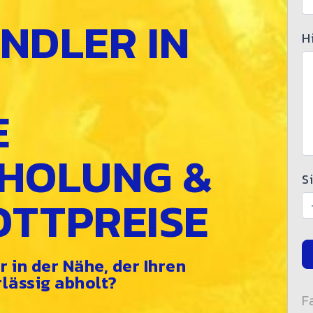
NDLER IN
H
E
HOLUNG &
S
OTTPREISE
 in der Nähe, der Ihren
lässig abholt?
F