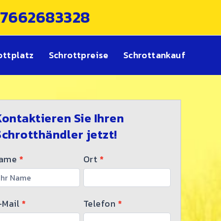
17662683328
ottplatz
Schrottpreise
Schrottankauf
chrotthändler​
Kontaktieren Sie Ihren
Schrotthändler jetzt!
ontakt
ame
*
Ort
*
-Mail
*
Telefon
*