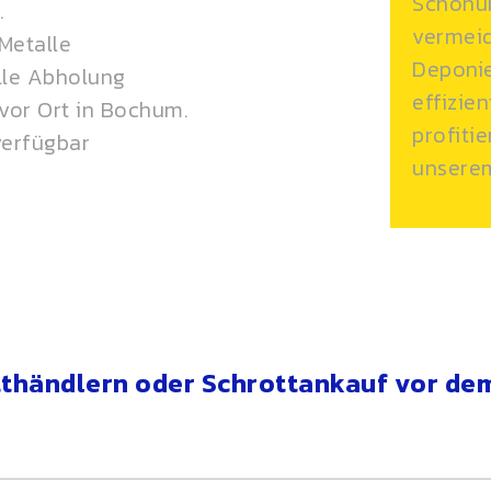
Schonun
.
vermeid
Metalle
Deponie
lle Abholung
effizie
vor Ort in Bochum.
profiti
verfügbar
unsere
tthändlern oder Schrottankauf vor de