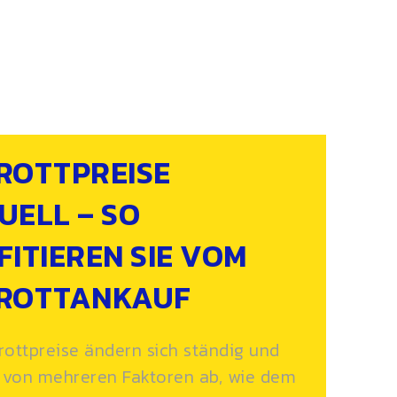
ROTTPREISE
UELL – SO
FITIEREN SIE VOM
ROTTANKAUF
rottpreise ändern sich ständig und
von mehreren Faktoren ab, wie dem