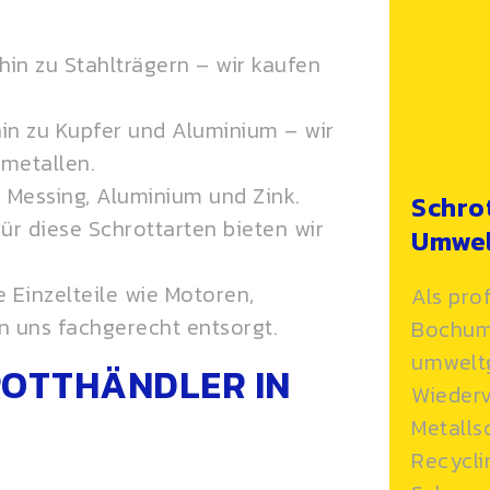
 hin zu Stahlträgern – wir kaufen
 hin zu Kupfer und Aluminium – wir
tmetallen
.
r, Messing, Aluminium und Zink.
Schro
für diese Schrottarten bieten wir
Umwel
e Einzelteile wie Motoren,
Als pro
n uns fachgerecht entsorgt.
Bochum
umwelt
ROTTHÄNDLER IN
Wiederv
Metalls
Recycli